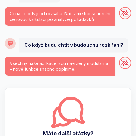
Cena se odvíjí od rozsahu. Nabízíme transparentní
cenovou kalkulaci po analýze požadavků.
Co když budu chtít v budoucnu rozšíření?
Všechny naše aplikace jsou navrženy modulárně
– nové funkce snadno doplníme.
Máte další otázky?