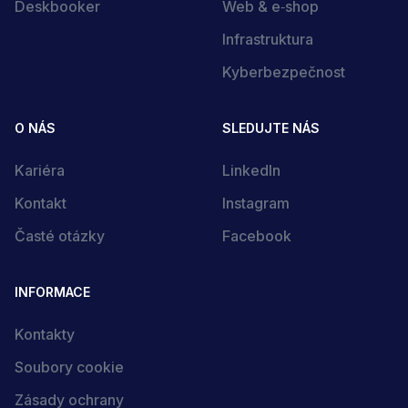
Deskbooker
Web & e‑shop
Infrastruktura
Kyberbezpečnost
Kontaktujte nás
Rádi s vámi promluvíme, stačí nám napsat:
O NÁS
SLEDUJTE NÁS
Kariéra
LinkedIn
Jméno
Kontakt
Instagram
Časté otázky
Facebook
Kontaktní e-mail
INFORMACE
Mám zájem o:
Kontakty
Zpráva
Soubory cookie
Zásady ochrany