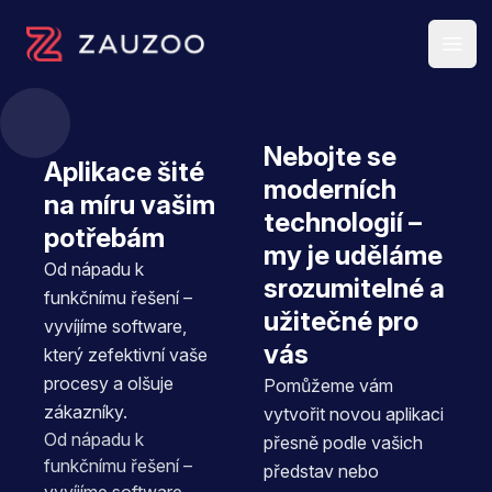
Open 
Zauzoo s.r.o.
Nebojte se
Aplikace šité
moderních
na míru vašim
technologií –
potřebám
my je uděláme
Od nápadu k
srozumitelné a
funkčnímu řešení –
užitečné pro
vyvíjíme software,
vás
který zefektivní vaše
procesy a olšuje
Pomůžeme vám
zákazníky.
vytvořit novou aplikaci
Od nápadu k
přesně podle vašich
funkčnímu řešení –
představ nebo