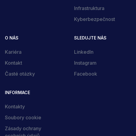
Infrastruktura
Kyberbezpečnost
Kontaktujte nás
Rádi s vámi promluvíme, stačí nám napsat:
O NÁS
SLEDUJTE NÁS
Kariéra
LinkedIn
Jméno
Kontakt
Instagram
Časté otázky
Facebook
Kontaktní e-mail
INFORMACE
Mám zájem o:
Kontakty
Zpráva
Soubory cookie
Zásady ochrany
osobních údajů