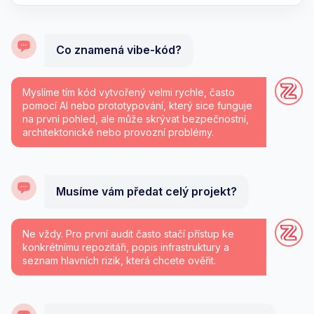
Co znamená vibe-kód?
Myslíme tím kód vytvořený velmi rychle, často
pomocí AI nebo prototypování, který sice funguje
na první pohled, ale může skrývat bezpečnostní,
architektonické nebo provozní problémy.
Musíme vám předat celý projekt?
Ne vždy. Pro první audit často stačí přístup ke
konkrétnímu repozitáři, popis infrastruktury a
seznam hlavních rizik, která chcete ověřit.