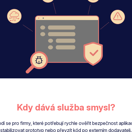
Kdy dává služba smysl?
dí se pro firmy, které potřebují rychle ověřit bezpečnost aplika
stabilizovat prototyp nebo převzít kód po externím dodavateli.