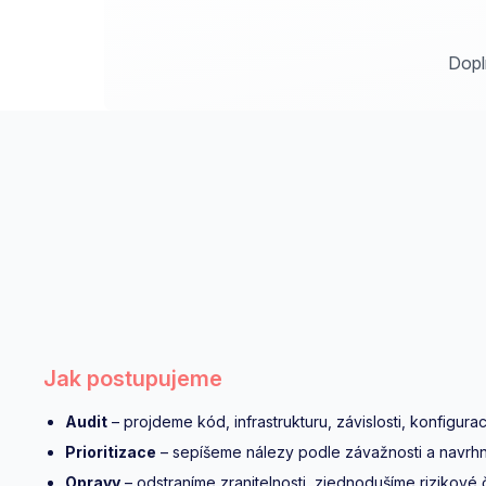
Dopl
Jak postupujeme
Audit
– projdeme kód, infrastrukturu, závislosti, konfigura
Prioritizace
– sepíšeme nálezy podle závažnosti a navrhne
Opravy
– odstraníme zranitelnosti, zjednodušíme rizikové č