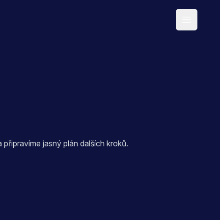
Open main
a připravíme jasný plán dalších kroků.