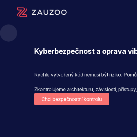
Zauzoo s.r.o.
Kyberbezpečnost a oprava vi
Rychle vytvořený kód nemusí být riziko. Pom
Zkontrolujeme architekturu, závislosti, přístup
Chci bezpečnostní kontrolu