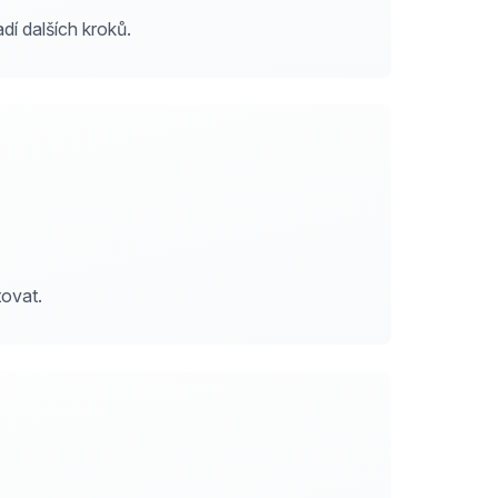
í dalších kroků.
tovat.