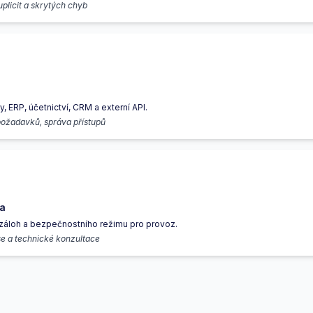
uplicit a skrytých chyb
, ERP, účetnictví, CRM a externí API.
ožadavků, správa přístupů
a
, záloh a bezpečnostního režimu pro provoz.
se a technické konzultace